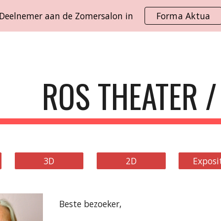
Deelnemer aan de Zomersalon in
Forma Aktua
ip to main content
Skip to navigat
ROS THEATER /
3D
2D
Exposi
Beste bezoeker,