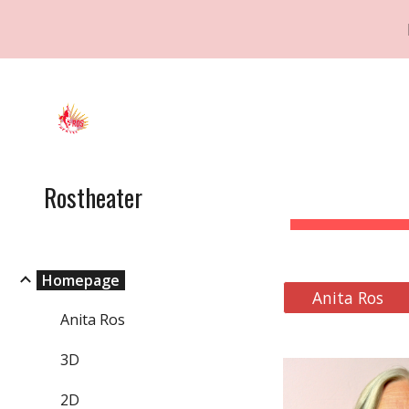
Sk
Rostheater
Homepage
Anita Ros
Anita Ros
3D
2D