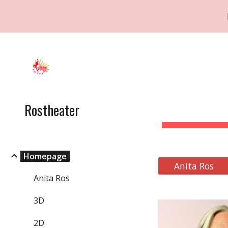
Sk
Rostheater
Homepage
Anita Ros
Anita Ros
3D
2D