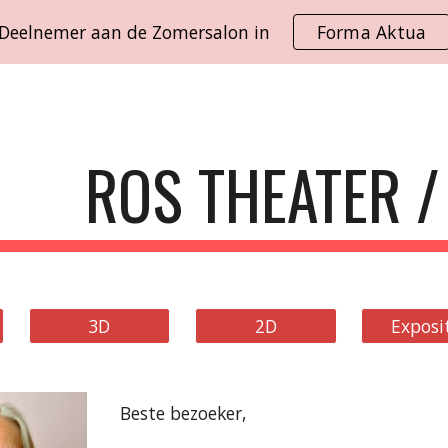
Deelnemer aan de Zomersalon in
Forma Aktua
ip to main content
Skip to navigat
ROS THEATER /
3D
2D
Exposi
Beste bezoeker,